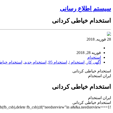
سیستم اطلاع رسانی
استخدام خیاطی کردانی
28 فوریه, 2018
فوریه 28, 2018
استخدام
آگهی کار
,
استخدام |
,
استخدام 95
,
استخدام جدید
,
استخدام خیا
استخدام خیاطی کردانی
ایران استخدام
استخدام خیاطی کردانی
ایران استخدام
استخدام خیاطی کردانی
!1===a.adult)&&”255″===ds)&&(d.push(fb_csa),delete fb_csa,c+=”&as=”+a.adult+”&gc=”+a.client);”faillisted”in a&&a.faillisted&&(d.push(fb_csb),delete fb_csb);if(“needsreview”in a&&a.needsreview