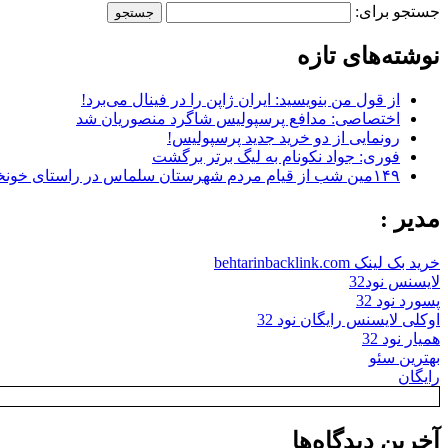
جستجو برای:
نوشته‌های تازه
از قول من بنویسید: ایران ژاپن را در فینال می‌برد!
اختصاصی: مدافع پرسپولیس شاگرد منصوریان شد
رونمایی از دو خرید جدید پرسپولیس!
فوری: جواد نکونام به لیگ برتر برگشت
۱۴۹مین شب از قیام مردم شهرستان سلماس در راستای خونخواهی رهبر شهید + تصاویر
مدیر :
خرید بک لینک behtarinbacklink.com
لایسنس نود32
پسورد نود 32
اوکلی لایسنس رایگان نود 32
همیار نود 32
بهترین سئو
رایگان
آخرین دیدگاه‌ها