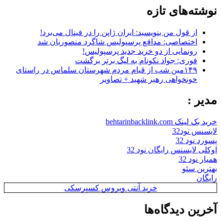
نوشته‌های تازه
از قول من بنویسید: ایران ژاپن را در فینال می‌برد!
اختصاصی: مدافع پرسپولیس شاگرد منصوریان شد
رونمایی از دو خرید جدید پرسپولیس!
فوری: جواد نکونام به لیگ برتر برگشت
۱۴۹مین شب از قیام مردم شهرستان سلماس در راستای
خونخواهی رهبر شهید + تصاویر
مدیر :
خرید بک لینک behtarinbacklink.com
لایسنس نود32
پسورد نود 32
اوکلی لایسنس رایگان نود 32
همیار نود 32
بهترین سئو
رایگان
خرید آنتی ویروس کسپرسکی
آخرین دیدگاه‌ها