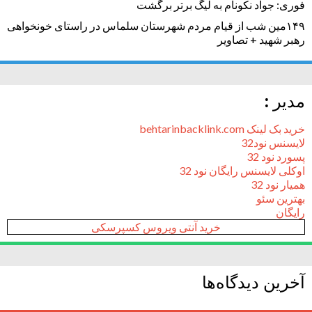
فوری: جواد نکونام به لیگ برتر برگشت
۱۴۹مین شب از قیام مردم شهرستان سلماس در راستای خونخواهی
رهبر شهید + تصاویر
مدیر :
خرید بک لینک behtarinbacklink.com
لایسنس نود32
پسورد نود 32
اوکلی لایسنس رایگان نود 32
همیار نود 32
بهترین سئو
رایگان
خرید آنتی ویروس کسپرسکی
آخرین دیدگاه‌ها