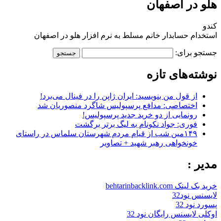
هلو در اصفهان
کندو
استخدام حسابدار خانم مسلط به نرم افزار هلو در اصفهان
جستجو برای:
نوشته‌های تازه
از قول من بنویسید: ایران ژاپن را در فینال می‌برد!
اختصاصی: مدافع پرسپولیس شاگرد منصوریان شد
رونمایی از دو خرید جدید پرسپولیس!
فوری: جواد نکونام به لیگ برتر برگشت
۱۴۹مین شب از قیام مردم شهرستان سلماس در راستای
خونخواهی رهبر شهید + تصاویر
مدیر :
خرید بک لینک behtarinbacklink.com
لایسنس نود32
پسورد نود 32
اوکلی لایسنس رایگان نود 32