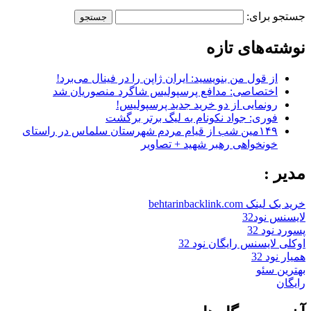
جستجو برای:
نوشته‌های تازه
از قول من بنویسید: ایران ژاپن را در فینال می‌برد!
اختصاصی: مدافع پرسپولیس شاگرد منصوریان شد
رونمایی از دو خرید جدید پرسپولیس!
فوری: جواد نکونام به لیگ برتر برگشت
۱۴۹مین شب از قیام مردم شهرستان سلماس در راستای
خونخواهی رهبر شهید + تصاویر
مدیر :
خرید بک لینک behtarinbacklink.com
لایسنس نود32
پسورد نود 32
اوکلی لایسنس رایگان نود 32
همیار نود 32
بهترین سئو
رایگان