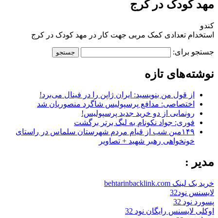
مهد کودک در کرج
کندو
استخدام تعدادی کمک مربی جهت کار در مهد کودک در کرج
جستجو برای:
نوشته‌های تازه
از قول من بنویسید: ایران ژاپن را در فینال می‌برد!
اختصاصی: مدافع پرسپولیس شاگرد منصوریان شد
رونمایی از دو خرید جدید پرسپولیس!
فوری: جواد نکونام به لیگ برتر برگشت
۱۴۹مین شب از قیام مردم شهرستان سلماس در راستای
خونخواهی رهبر شهید + تصاویر
مدیر :
خرید بک لینک behtarinbacklink.com
لایسنس نود32
پسورد نود 32
اوکلی لایسنس رایگان نود 32