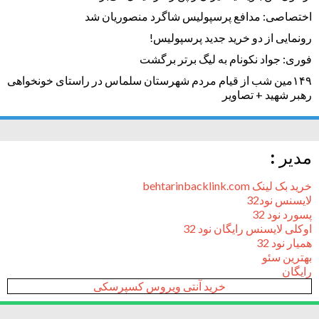
اختصاصی: مدافع پرسپولیس شاگرد منصوریان شد
رونمایی از دو خرید جدید پرسپولیس!
فوری: جواد نکونام به لیگ برتر برگشت
۱۴۹مین شب از قیام مردم شهرستان سلماس در راستای خونخواهی
رهبر شهید + تصاویر
مدیر :
خرید بک لینک behtarinbacklink.com
لایسنس نود32
پسورد نود 32
اوکلی لایسنس رایگان نود 32
همیار نود 32
بهترین سئو
رایگان
خرید آنتی ویروس کسپرسکی