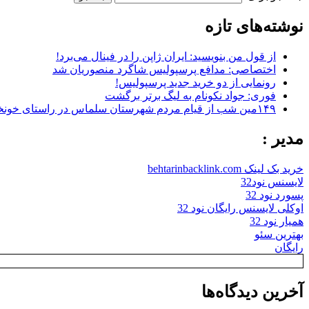
نوشته‌های تازه
از قول من بنویسید: ایران ژاپن را در فینال می‌برد!
اختصاصی: مدافع پرسپولیس شاگرد منصوریان شد
رونمایی از دو خرید جدید پرسپولیس!
فوری: جواد نکونام به لیگ برتر برگشت
۱۴۹مین شب از قیام مردم شهرستان سلماس در راستای خونخواهی رهبر شهید + تصاویر
مدیر :
خرید بک لینک behtarinbacklink.com
لایسنس نود32
پسورد نود 32
اوکلی لایسنس رایگان نود 32
همیار نود 32
بهترین سئو
رایگان
آخرین دیدگاه‌ها