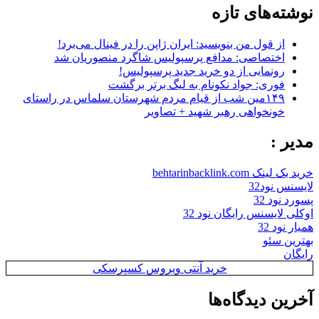
نوشته‌های تازه
از قول من بنویسید: ایران ژاپن را در فینال می‌برد!
اختصاصی: مدافع پرسپولیس شاگرد منصوریان شد
رونمایی از دو خرید جدید پرسپولیس!
فوری: جواد نکونام به لیگ برتر برگشت
۱۴۹مین شب از قیام مردم شهرستان سلماس در راستای
خونخواهی رهبر شهید + تصاویر
مدیر :
خرید بک لینک behtarinbacklink.com
لایسنس نود32
پسورد نود 32
اوکلی لایسنس رایگان نود 32
همیار نود 32
بهترین سئو
رایگان
خرید آنتی ویروس کسپرسکی
آخرین دیدگاه‌ها