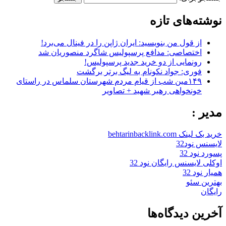
نوشته‌های تازه
از قول من بنویسید: ایران ژاپن را در فینال می‌برد!
اختصاصی: مدافع پرسپولیس شاگرد منصوریان شد
رونمایی از دو خرید جدید پرسپولیس!
فوری: جواد نکونام به لیگ برتر برگشت
۱۴۹مین شب از قیام مردم شهرستان سلماس در راستای
خونخواهی رهبر شهید + تصاویر
مدیر :
خرید بک لینک behtarinbacklink.com
لایسنس نود32
پسورد نود 32
اوکلی لایسنس رایگان نود 32
همیار نود 32
بهترین سئو
رایگان
آخرین دیدگاه‌ها