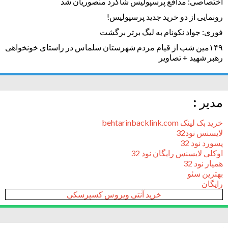
اختصاصی: مدافع پرسپولیس شاگرد منصوریان شد
رونمایی از دو خرید جدید پرسپولیس!
فوری: جواد نکونام به لیگ برتر برگشت
۱۴۹مین شب از قیام مردم شهرستان سلماس در راستای خونخواهی
رهبر شهید + تصاویر
مدیر :
خرید بک لینک behtarinbacklink.com
لایسنس نود32
پسورد نود 32
اوکلی لایسنس رایگان نود 32
همیار نود 32
بهترین سئو
رایگان
خرید آنتی ویروس کسپرسکی