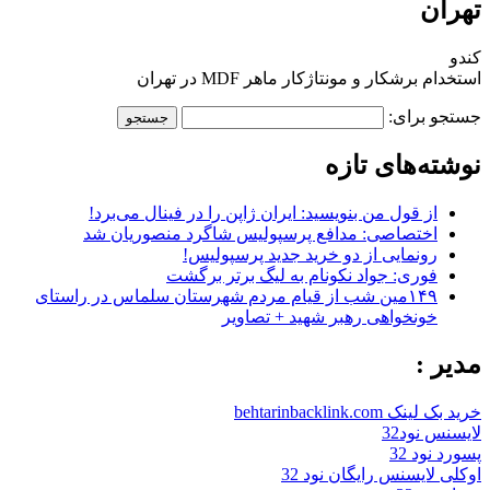
تهران
کندو
استخدام برشکار و مونتاژکار ماهر MDF در تهران
جستجو برای:
نوشته‌های تازه
از قول من بنویسید: ایران ژاپن را در فینال می‌برد!
اختصاصی: مدافع پرسپولیس شاگرد منصوریان شد
رونمایی از دو خرید جدید پرسپولیس!
فوری: جواد نکونام به لیگ برتر برگشت
۱۴۹مین شب از قیام مردم شهرستان سلماس در راستای
خونخواهی رهبر شهید + تصاویر
مدیر :
خرید بک لینک behtarinbacklink.com
لایسنس نود32
پسورد نود 32
اوکلی لایسنس رایگان نود 32