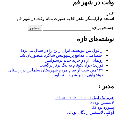
وقت در شهر قم
کندو
استخدام آرایشگر ماهر آقا به صورت تمام وقت در شهر قم
جستجو برای:
نوشته‌های تازه
از قول من بنویسید: ایران ژاپن را در فینال می‌برد!
اختصاصی: مدافع پرسپولیس شاگرد منصوریان شد
رونمایی از دو خرید جدید پرسپولیس!
فوری: جواد نکونام به لیگ برتر برگشت
۱۴۹مین شب از قیام مردم شهرستان سلماس در راستای
خونخواهی رهبر شهید + تصاویر
مدیر :
خرید بک لینک behtarinbacklink.com
لایسنس نود32
پسورد نود 32
اوکلی لایسنس رایگان نود 32