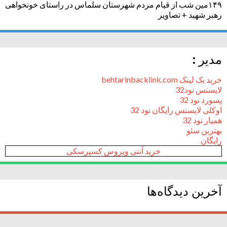
۱۴۹مین شب از قیام مردم شهرستان سلماس در راستای خونخواهی
رهبر شهید + تصاویر
مدیر :
خرید بک لینک behtarinbacklink.com
لایسنس نود32
پسورد نود 32
اوکلی لایسنس رایگان نود 32
همیار نود 32
بهترین سئو
رایگان
خرید آنتی ویروس کسپرسکی
آخرین دیدگاه‌ها