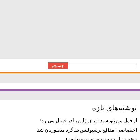
آقا
,
ساده ماهر
,
سایت استخدام
,
کارگر –
,
کارگر آقا
,
کارگر ماهر
,
و
استخدام دهوند-12 دقیقه پیش
آلرژی و تغذیه
خرید غذا
جستجو
برای:
نوشته‌های تازه
از قول من بنویسید: ایران ژاپن را در فینال می‌برد!
اختصاصی: مدافع پرسپولیس شاگرد منصوریان شد
رونمایی از دو خرید جدید پرسپولیس!