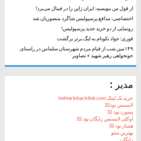
از قول من بنویسید: ایران ژاپن را در فینال می‌برد!
اختصاصی: مدافع پرسپولیس شاگرد منصوریان شد
رونمایی از دو خرید جدید پرسپولیس!
فوری: جواد نکونام به لیگ برتر برگشت
۱۴۹مین شب از قیام مردم شهرستان سلماس در راستای
خونخواهی رهبر شهید + تصاویر
مدیر :
خرید بک لینک behtarinbacklink.com
لایسنس نود32
پسورد نود 32
اوکلی لایسنس رایگان نود 32
همیار نود 32
بهترین سئو
رایگان