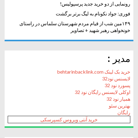
رونمایی از دو خرید جدید پرسپولیس!
فوری: جواد نکونام به لیگ برتر برگشت
۱۴۹مین شب از قیام مردم شهرستان سلماس در راستای
خونخواهی رهبر شهید + تصاویر
مدیر :
خرید بک لینک behtarinbacklink.com
لایسنس نود32
پسورد نود 32
اوکلی لایسنس رایگان نود 32
همیار نود 32
بهترین سئو
رایگان
خرید آنتی ویروس کسپرسکی