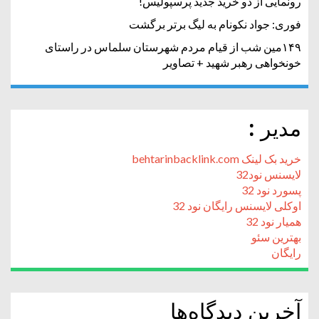
رونمایی از دو خرید جدید پرسپولیس!
فوری: جواد نکونام به لیگ برتر برگشت
۱۴۹مین شب از قیام مردم شهرستان سلماس در راستای
خونخواهی رهبر شهید + تصاویر
مدیر :
خرید بک لینک behtarinbacklink.com
لایسنس نود32
پسورد نود 32
اوکلی لایسنس رایگان نود 32
همیار نود 32
بهترین سئو
رایگان
آخرین دیدگاه‌ها