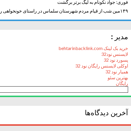
فوری: جواد نکونام به لیگ برتر برگشت
۱۴۹مین شب از قیام مردم شهرستان سلماس در راستای خونخواهی رهبر شهید + تصاویر
مدیر :
خرید بک لینک behtarinbacklink.com
لایسنس نود32
پسورد نود 32
اوکلی لایسنس رایگان نود 32
همیار نود 32
بهترین سئو
رایگان
آخرین دیدگاه‌ها