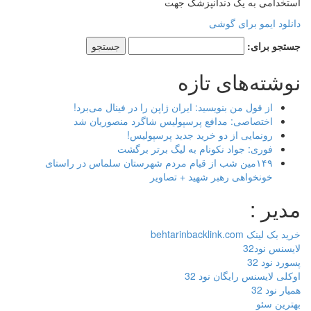
استخدامی به یک دندانپزشک جهت
دانلود ایمو برای گوشی
جستجو برای:
نوشته‌های تازه
از قول من بنویسید: ایران ژاپن را در فینال می‌برد!
اختصاصی: مدافع پرسپولیس شاگرد منصوریان شد
رونمایی از دو خرید جدید پرسپولیس!
فوری: جواد نکونام به لیگ برتر برگشت
۱۴۹مین شب از قیام مردم شهرستان سلماس در راستای
خونخواهی رهبر شهید + تصاویر
مدیر :
خرید بک لینک behtarinbacklink.com
لایسنس نود32
پسورد نود 32
اوکلی لایسنس رایگان نود 32
همیار نود 32
بهترین سئو