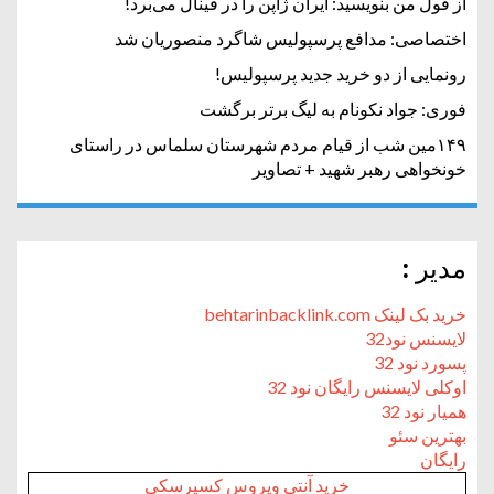
از قول من بنویسید: ایران ژاپن را در فینال می‌برد!
اختصاصی: مدافع پرسپولیس شاگرد منصوریان شد
رونمایی از دو خرید جدید پرسپولیس!
فوری: جواد نکونام به لیگ برتر برگشت
۱۴۹مین شب از قیام مردم شهرستان سلماس در راستای
خونخواهی رهبر شهید + تصاویر
مدیر :
خرید بک لینک behtarinbacklink.com
لایسنس نود32
پسورد نود 32
اوکلی لایسنس رایگان نود 32
همیار نود 32
بهترین سئو
رایگان
خرید آنتی ویروس کسپرسکی