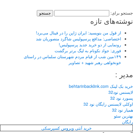
استخدامی استخدام حسابدار پاره وقت
جستجو برای:
نوشته‌های تازه
از قول من بنویسید: ایران ژاپن را در فینال می‌برد!
اختصاصی: مدافع پرسپولیس شاگرد منصوریان شد
رونمایی از دو خرید جدید پرسپولیس!
فوری: جواد نکونام به لیگ برتر برگشت
۱۴۹مین شب از قیام مردم شهرستان سلماس در راستای
خونخواهی رهبر شهید + تصاویر
مدیر :
خرید بک لینک behtarinbacklink.com
لایسنس نود32
پسورد نود 32
اوکلی لایسنس رایگان نود 32
همیار نود 32
بهترین سئو
رایگان
خرید آنتی ویروس کسپرسکی