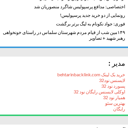
اختصاصی: مدافع پرسپولیس شاگرد منصوریان شد
رونمایی از دو خرید جدید پرسپولیس!
فوری: جواد نکونام به لیگ برتر برگشت
۱۴۹مین شب از قیام مردم شهرستان سلماس در راستای خونخواهی
رهبر شهید + تصاویر
مدیر :
خرید بک لینک behtarinbacklink.com
لایسنس نود32
پسورد نود 32
اوکلی لایسنس رایگان نود 32
همیار نود 32
بهترین سئو
رایگان