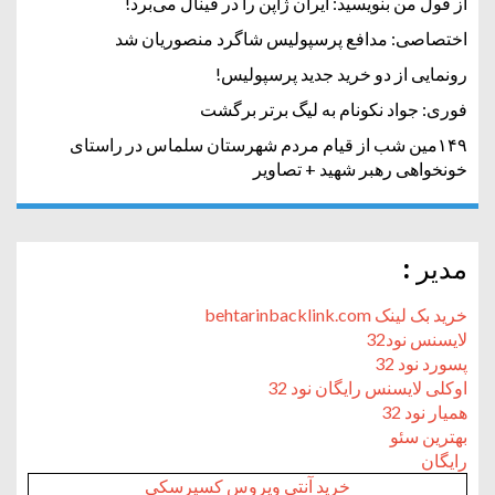
از قول من بنویسید: ایران ژاپن را در فینال می‌برد!
اختصاصی: مدافع پرسپولیس شاگرد منصوریان شد
رونمایی از دو خرید جدید پرسپولیس!
فوری: جواد نکونام به لیگ برتر برگشت
۱۴۹مین شب از قیام مردم شهرستان سلماس در راستای
خونخواهی رهبر شهید + تصاویر
مدیر :
خرید بک لینک behtarinbacklink.com
لایسنس نود32
پسورد نود 32
اوکلی لایسنس رایگان نود 32
همیار نود 32
بهترین سئو
رایگان
خرید آنتی ویروس کسپرسکی