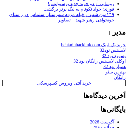
رونمایی از دو خرید جدید پرسپولیس!
فوری: جواد نکونام به لیگ برتر برگشت
۱۴۹مین شب از قیام مردم شهرستان سلماس در راستای
خونخواهی رهبر شهید + تصاویر
مدیر :
خرید بک لینک behtarinbacklink.com
لایسنس نود32
پسورد نود 32
اوکلی لایسنس رایگان نود 32
همیار نود 32
بهترین سئو
رایگان
خرید آنتی ویروس کسپرسکی
آخرین دیدگاه‌ها
بایگانی‌ها
آگوست 2026
جولای 2026